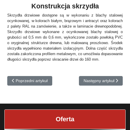
Konstrukcja skrzydła
Skrzydła drzwiowe dostępne są w wykonaniu z blachy stalowej
ocynkowanej, w kolorach białym, brązowym i antracyt oraz kolorach
z palety RAL na zamówienie, a także w laminacie drewnopodobnej.
Skrzydło drzwiowe wykonane z ocynkowanej blachy stalowej o
grubości od 0,5 mm do 0,6 mm, wykończone zostało powłoką PVC
o oryginalnej strukturze drewna, lub malowaną proszkowo. Środek
skrzydła wypełniono materiałem izolacyjnym. Dolna część skrzydła
została zakończona profilem metalowym, co umożliwia dopasowanie
długości skrzydła poprzez skracanie drzwi do 160 mm.
Poprzedni artykuł: Drzwi zewnętrzne 16
Następny artykuł: Drzwi 
Poprzedni artykuł
Następny artykuł
Oferta