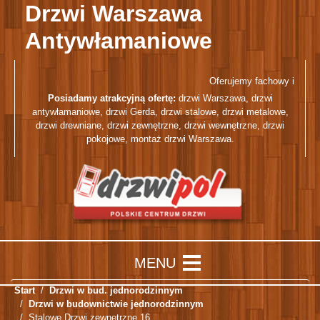
Drzwi Warszawa
Antywłamaniowe
Oferujemy fachowy i profes
Posiadamy atrakcyjną ofertę:
drzwi Warszawa
,
drzwi
antywłamaniowe
,
drzwi Gerda
,
drzwi stalowe
,
drzwi metalowe
,
drzwi drewniane
,
drzwi zewnętrzne
,
drzwi wewnętrzne
,
drzwi
pokojowe
,
montaż drzwi Warszawa
.
Start
Drzwi w bud. jednorodzinnym
Drzwi w budownictwie jednorodzinnym
Stalowe Drzwi zewnętrzne 16