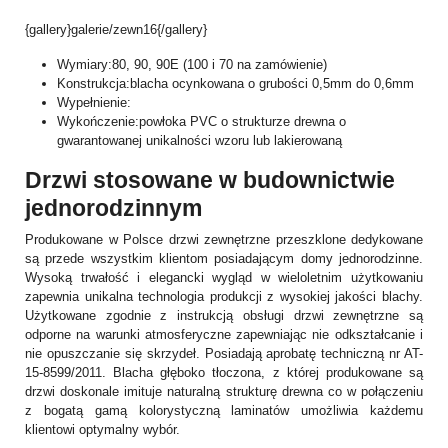
{gallery}galerie/zewn16{/gallery}
Wymiary:80, 90, 90E (100 i 70 na zamówienie)
Konstrukcja:blacha ocynkowana o grubości 0,5mm do 0,6mm
Wypełnienie:
Wykończenie:powłoka PVC o strukturze drewna o
gwarantowanej unikalności wzoru lub lakierowaną
Drzwi stosowane w budownictwie
jednorodzinnym
Produkowane w Polsce drzwi zewnętrzne przeszklone dedykowane
są przede wszystkim klientom posiadającym domy jednorodzinne.
Wysoką trwałość i elegancki wygląd w wieloletnim użytkowaniu
zapewnia unikalna technologia produkcji z wysokiej jakości blachy.
Użytkowane zgodnie z instrukcją obsługi drzwi zewnętrzne są
odporne na warunki atmosferyczne zapewniając nie odkształcanie i
nie opuszczanie się skrzydeł. Posiadają aprobatę techniczną nr AT-
15-8599/2011. Blacha głęboko tłoczona, z której produkowane są
drzwi doskonale imituje naturalną strukturę drewna co w połączeniu
z bogatą gamą kolorystyczną laminatów umożliwia każdemu
klientowi optymalny wybór.