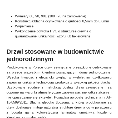
Wymiary:80, 90, 90E (100 i 70 na zamówienie)
Konstrukcja:blacha ocynkowana o grubości 0,5mm do 0,6mm
Wypełnienie:
Wykończenie:powłoka PVC o strukturze drewna o
gwarantowanej unikalności wzoru lub lakierowaną
Drzwi stosowane w budownictwie
jednorodzinnym
Produkowane w Polsce drzwi zewnętrzne przeszklone dedykowane
są przede wszystkim klientom posiadającym domy jednorodzinne.
Wysoką trwałość i elegancki wygląd w wieloletnim użytkowaniu
zapewnia unikalna technologia produkcji z wysokiej jakości blachy.
Użytkowane zgodnie z instrukcją obsługi drzwi zewnętrzne są
odporne na warunki atmosferyczne zapewniając nie odkształcanie i
nie opuszczanie się skrzydeł. Posiadają aprobatę techniczną nr AT-
15-8599/2011. Blacha głęboko tłoczona, z której produkowane są
drzwi doskonale imituje naturalną strukturę drewna co w połączeniu
z bogatą gamą kolorystyczną laminatów umożliwia każdemu
klientowi optymalny wybór.