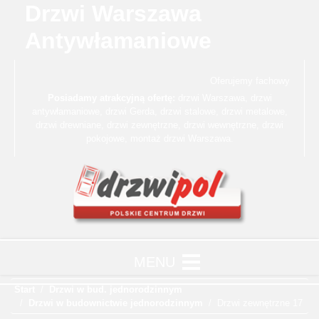
Drzwi Warszawa
Antywłamaniowe
Oferujemy fachowy i profe
Posiadamy atrakcyjną ofertę:
drzwi Warszawa
,
drzwi
antywłamaniowe
,
drzwi Gerda
,
drzwi stalowe
,
drzwi metalowe
,
drzwi drewniane
,
drzwi zewnętrzne
,
drzwi wewnętrzne
,
drzwi
pokojowe
,
montaż drzwi Warszawa
.
Start
Drzwi w bud. jednorodzinnym
Drzwi w budownictwie jednorodzinnym
Drzwi zewnętrzne 17