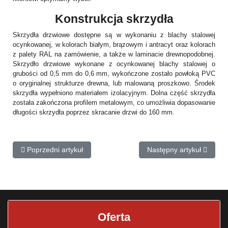
Konstrukcja skrzydła
Skrzydła drzwiowe dostępne są w wykonaniu z blachy stalowej
ocynkowanej, w kolorach białym, brązowym i antracyt oraz kolorach
z palety RAL na zamówienie, a także w laminacie drewnopodobnej.
Skrzydło drzwiowe wykonane z ocynkowanej blachy stalowej o
grubości od 0,5 mm do 0,6 mm, wykończone zostało powłoką PVC
o oryginalnej strukturze drewna, lub malowaną proszkowo. Środek
skrzydła wypełniono materiałem izolacyjnym. Dolna część skrzydła
została zakończona profilem metalowym, co umożliwia dopasowanie
długości skrzydła poprzez skracanie drzwi do 160 mm.
Poprzedni artykuł: Drzwi zewnętrzne 18
Następny artykuł: Drzwi 
Poprzedni artykuł
Następny artykuł
Oferta