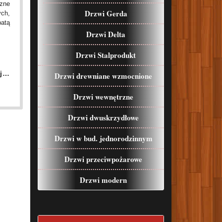
zne
Drzwi Gerda
ch,
atą
Drzwi Delta
Drzwi Stalprodukt
ej…
Drzwi drewniane wzmocnione
Drzwi wewnętrzne
Drzwi dwuskrzydłowe
Drzwi w bud. jednorodzinnym
Drzwi przeciwpożarowe
Drzwi modern