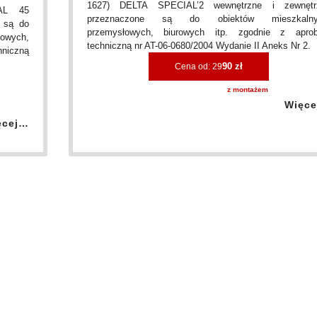
1627) DELTA SPECIAL’2 wewnętrzne i zewnętr
AL 45
przeznaczone są do obiektów mieszkalny
 są do
przemysłowych, biurowych itp. zgodnie z aprob
owych,
techniczną nr AT-06-0680/2004 Wydanie II Aneks Nr 2.
hniczną
90 zł
Cena od: 29
z montażem
Więc
ęcej…