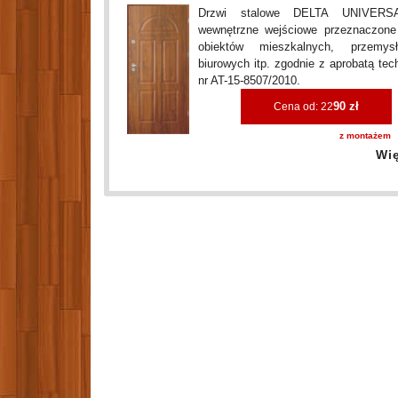
Drzwi stalowe DELTA UNIVERS
wewnętrzne wejściowe przeznaczone
obiektów mieszkalnych, przemysł
biurowych itp. zgodnie z aprobatą tec
nr AT-15-8507/2010.
90 zł
Cena od: 22
z montażem
Wi