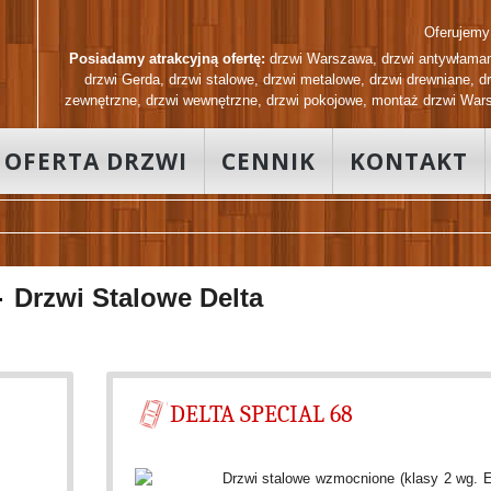
Oferujemy f
Posiadamy atrakcyjną ofertę:
drzwi Warszawa
,
drzwi antywłama
drzwi Gerda
,
drzwi stalowe
,
drzwi metalowe
,
drzwi drewniane
,
d
zewnętrzne
,
drzwi wewnętrzne
,
drzwi pokojowe
,
montaż drzwi War
OFERTA DRZWI
CENNIK
KONTAKT
Drzwi Stalowe Delta
DELTA SPECIAL 68
Drzwi stalowe wzmocnione (klasy 2 wg.