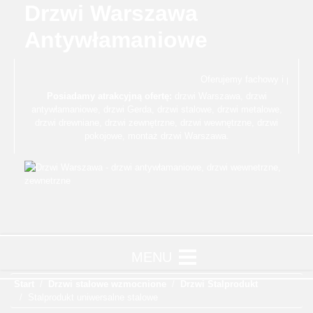
Drzwi Warszawa
Antywłamaniowe
Oferujemy fachowy i profes
Posiadamy atrakcyjną ofertę:
drzwi Warszawa
,
drzwi
antywłamaniowe
,
drzwi Gerda
,
drzwi stalowe
,
drzwi metalowe
,
drzwi drewniane
,
drzwi zewnętrzne
,
drzwi wewnętrzne
,
drzwi
pokojowe
,
montaż drzwi Warszawa
.
Start
Drzwi stalowe wzmocnione
Drzwi Stalprodukt
Stalprodukt uniwersalne stalowe