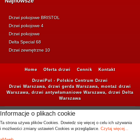
Najnowsze
Drzwi pokojowe BRISTOL
Drzwi pokojowe 4
Drzwi pokojowe
Delta Special 68
Drzwi zewnętrzne 10
Home
Oferta drzwi
Cennik
Kontakt
DrzwiPol - Polskie Centrum Drzwi
Drzwi Warszawa, drzwi gerda Warszawa, montaż drzwi
Warszawa, drzwi antywłamaniowe Warszawa, drzwi Delta
Warszawa
Informacje o plikach cookie
Ta strona używa plików Cookies. Dowiedz się więcej o celu ich używania
i możliwości zmiany ustawień Cookies w przeglądarce.
Czytaj więcej...
all4web