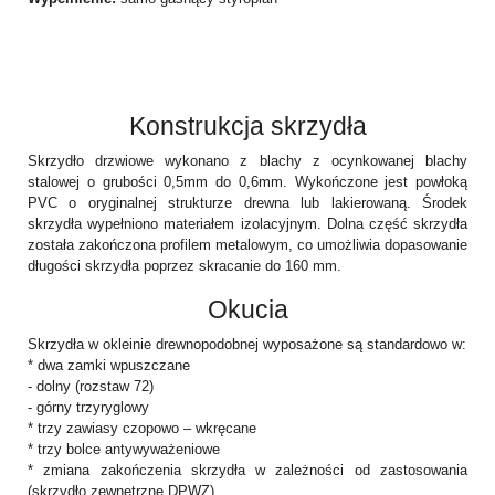
Konstrukcja skrzydła
Skrzydło drzwiowe wykonano z blachy z ocynkowanej blachy
stalowej o grubości 0,5mm do 0,6mm. Wykończone jest powłoką
PVC o oryginalnej strukturze drewna lub lakierowaną. Środek
skrzydła wypełniono materiałem izolacyjnym. Dolna część skrzydła
została zakończona profilem metalowym, co umożliwia dopasowanie
długości skrzydła poprzez skracanie do 160 mm.
Okucia
Skrzydła w okleinie drewnopodobnej wyposażone są standardowo w:
* dwa zamki wpuszczane
- dolny (rozstaw 72)
- górny trzyryglowy
* trzy zawiasy czopowo – wkręcane
* trzy bolce antywyważeniowe
* zmiana zakończenia skrzydła w zależności od zastosowania
(skrzydło zewnętrzne DPWZ).