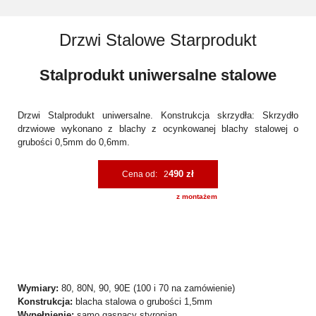
Drzwi Stalowe Starprodukt
Stalprodukt uniwersalne stalowe
Drzwi Stalprodukt uniwersalne. Konstrukcja skrzydła: Skrzydło
drzwiowe wykonano z blachy z ocynkowanej blachy stalowej o
grubości 0,5mm do 0,6mm.
490 zł
Cena od: 2
z montażem
Wymiary:
80, 80N, 90, 90E (100 i 70 na zamówienie)
Konstrukcja:
blacha stalowa o grubości 1,5mm
Wypełnienie:
samo gasnący styropian