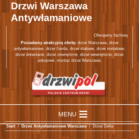
Drzwi Warszawa
Antywłamaniowe
Oferujemy fachowy i prof
Posiadamy atrakcyjną ofertę:
drzwi Warszawa
,
drzwi
antywłamaniowe
,
drzwi Gerda
,
drzwi stalowe
,
drzwi metalowe
,
drzwi drewniane
,
drzwi zewnętrzne
,
drzwi wewnętrzne
,
drzwi
pokojowe
,
montaż drzwi Warszawa
.
Start
Drzwi Antywłamaniowe Warszawa
Drzwi Delta