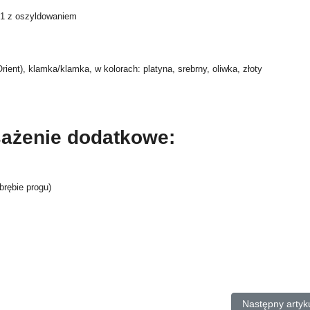
E1 z oszyldowaniem
ent), klamka/klamka, w kolorach: platyna, srebrny, oliwka, złoty
ażenie dodatkowe:
rębie progu)
Następny artyk
Następny artyk