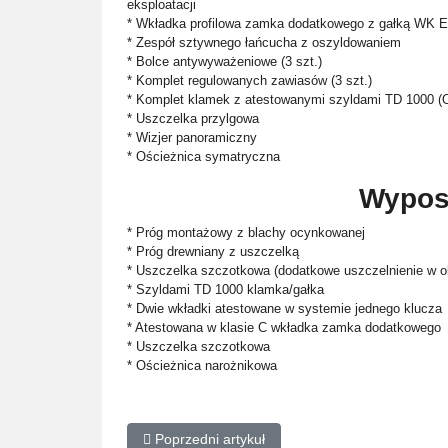
eksploatacji
* Wkładka profilowa zamka dodatkowego z gałką WK 
* Zespół sztywnego łańcucha z oszyldowaniem
* Bolce antywyważeniowe (3 szt.)
* Komplet regulowanych zawiasów (3 szt.)
* Komplet klamek z atestowanymi szyldami TD 1000 (Ori
* Uszczelka przylgowa
* Wizjer panoramiczny
* Ościeżnica symatryczna
Wypos
* Próg montażowy z blachy ocynkowanej
* Próg drewniany z uszczelką
* Uszczelka szczotkowa (dodatkowe uszczelnienie w ob
* Szyldami TD 1000 klamka/gałka
* Dwie wkładki atestowane w systemie jednego klucza
* Atestowana w klasie C wkładka zamka dodatkowego
* Uszczelka szczotkowa
* Ościeżnica narożnikowa
Poprzedni artykuł: Gerda SX20
Poprzedni artykuł