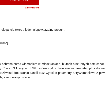
Cena od:
z montażem
 elegancja tworzą jeden niepowtarzalny produkt
owanej
 ochrona przed włamaniem w mieszkaniach, biurach oraz innych pomieszcz
sy C oraz 3 klasę wg ENV zarówno jako otwierane na zewnątrz jak i do we
ożliwości frezowania paneli oraz wysokie parametry antywłamaniowe z pew
h, atestowanych drzwi.