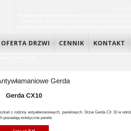
Oferujemy fa
Posiadamy atrakcyjną ofertę:
drzwi Warszawa
,
drzwi antywłama
drzwi Gerda
,
drzwi stalowe
,
drzwi metalowe
,
drzwi drewniane
,
d
zewnętrzne
,
drzwi wewnętrzne
,
drzwi pokojowe
,
montaż drzwi War
OFERTA DRZWI
CENNIK
KONTAKT
Gerda
Gerda CX10
Antywłamaniowe Gerda
Gerda CX10
szkań z rodziny antywłamaniowych, panelowych. Drzwi Gerda CX 10 w odróż
h posiadają estetyczne panele.
0 zł