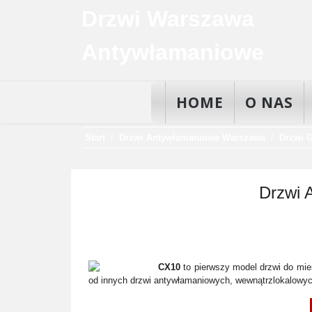
Drzwi Warszawa
Antywłamaniowe
HOME
O NAS
Start
Drzwi Antywłamaniowe Warszawa
Drzwi 
Drzwi 
CX10
to pierwszy model drzwi do mie
od innych drzwi antywłamaniowych, wewnątrzlokalowyc