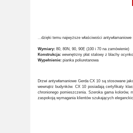
...dzięki temu najwyższe właściwości antywłamaniowe i
Wymiary:
80, 80N, 90, 90E (100 i 70 na zamówienie)
Konstrukcja:
wewnętrzny płat stalowy z blachy ocynk
Wypełnienie:
pianka poliuretanowa
Drzwi antywłamaniowe Gerda CX 10 są stosowane jako
wewnątrz budynków. CX 10 posiadają certyfikaty kla
chronionego pomieszczenia. Szeroka gama kolorów, m
zaspokoją wymagania klientów szukających eleganckic