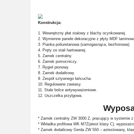
Konstrukcja:
1. Wewnętrzny płat stalowy z blachy ocynkowanej.
2. Wymienne panele dekoracyjne z płyty MDF laminowa
3. Pianka poliuretanowa (samogasnąca, bezfronowa).
4. Pręty ze stali hartowanej.
5. Zamek centralny.
6. Zamek pomocniczy.
7. Rygiel pionowy.
8. Zamek dodatkowy.
9. Zespół sztywnego łańcucha.
10. Regulowane zawiasy.
11. Stale bolce antywyważeniowe.
12. Uszczelka przylgowa.
Wyposa
* Zamek centralny ZW 3000 Z, pracujący w systemie z
* Wkładka profilowa WK M7Z(atest klasy C), wyposaż
* Zamek dodatkowy Gerda ZW 550 – astestowany, klas