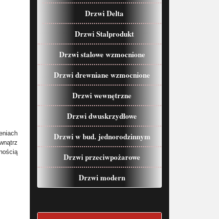
Drzwi Delta
Drzwi Stalprodukt
Drzwi stalowe wzmocnione
Drzwi drewniane wzmocnione
Drzwi wewnętrzne
Drzwi dwuskrzydłowe
eniach
Drzwi w bud. jednorodzinnym
wnątrz
nością
Drzwi przeciwpożarowe
Drzwi modern