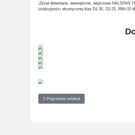
„Drzwi drewniane, wewnętrzne, wejściowe HALSPAN TM
izolacyjności akustycznej klas D1-30, D2-25, RW=32 d
Do
Poprzedni artykuł: Drzwi drewniane Warszawa 4
Poprzedni artykuł