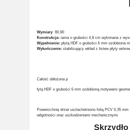
Wymiary
: 80,90
Konstrukcja:
rama o grubości 4,8 cm wykonana z wyse
Wypełnienie:
płytą HDF o grubości 6 mm ozdobiona 
Wykończenie:
stabilizujący wkład z listew płyty wiórow
Całość obłożona p
łytą HDF o grubości 6 mm ozdobioną motywami geomet
Powierzchnię drzwi uszlachetniono folią PCV 0,35 m
wilgotności oraz uszkodzeniami mechanicznymi.
Skrzydło