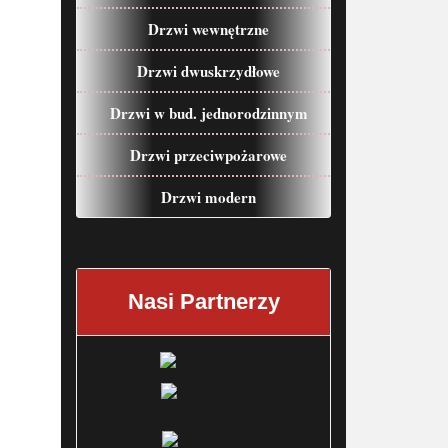
Drzwi wewnętrzne
Drzwi dwuskrzydłowe
Drzwi w bud. jednorodzinnym
Drzwi przeciwpożarowe
Drzwi modern
Nasi Partnerzy