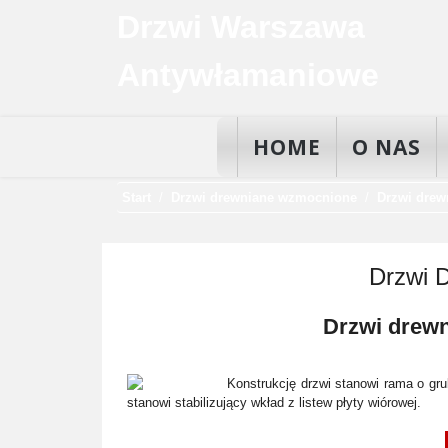
Drzwi Warszawa
Antywłamaniowe
HOME
O NAS
Start
Drzwi drewniane wzmocnione
Drzwi dre
Drzwi 
Drzwi drew
Konstrukcję drzwi stanowi rama o gr
stanowi stabilizujący wkład z listew płyty wiórowej.