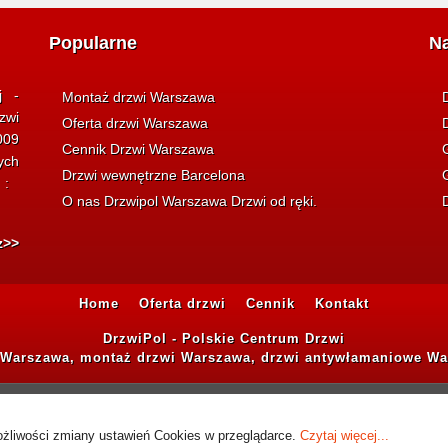
Popularne
N
j -
Montaż drzwi Warszawa
zwi
Oferta drzwi Warszawa
009
Cennik Drzwi Warszawa
ych
Drzwi wewnętrzne Barcelona
i :
O nas Drzwipol Warszawa Drzwi od ręki.
z>>
Home
Oferta drzwi
Cennik
Kontakt
DrzwiPol - Polskie Centrum Drzwi
 Warszawa, montaż drzwi Warszawa, drzwi antywłamaniowe Wa
możliwości zmiany ustawień Cookies w przeglądarce.
Czytaj więcej...