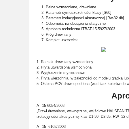
Pełne wzmacniane, drewniane
Parametr dymoszczelności klasy [S60]
Parametr izolacyjności akustycznej [Rw-32 db]
Odporność na obciążenia statyczne
Aprobata techniczna ITBAT-15-5927/2003
Próg drewniany
Komplet uszczelek
1. Ramiak drewniany wzmocniony
2. Płyta utwardzona wzmocniona
3. Wygłuszenie styropianowe
4. Płyta wierzchnia, w zależności od modelu gładka lub
5. Okleina PCV drewnopodobna (wachlarz kolorów do w
Apro
AT-15-6054/3003
„Drzwi drewniane, wewnętrzne, wejściowe HALSPAN TM
izolacyjności akustycznej klas D1-30, D2-35, RW=32 d
AT-15 -6103/2003