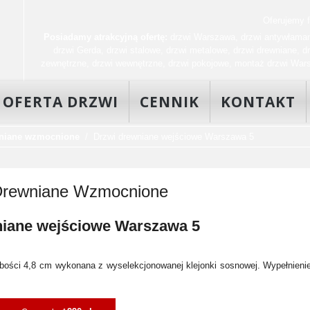
Oferujemy fa
Posiadamy atrakcyjną ofertę:
drzwi Warszawa
,
drzwi antywłama
drzwi Gerda
,
drzwi stalowe
,
drzwi metalowe
,
drzwi drewniane
,
d
zewnętrzne
,
drzwi wewnętrzne
,
drzwi pokojowe
,
montaż drzwi War
OFERTA DRZWI
CENNIK
KONTAKT
wniane wzmocnione
Drzwi drewniane wejściowe Warszawa 5
Drewniane Wzmocnione
niane wejściowe Warszawa 5
ubości 4,8 cm wykonana z wyselekcjonowanej klejonki sosnowej. Wypełnieni