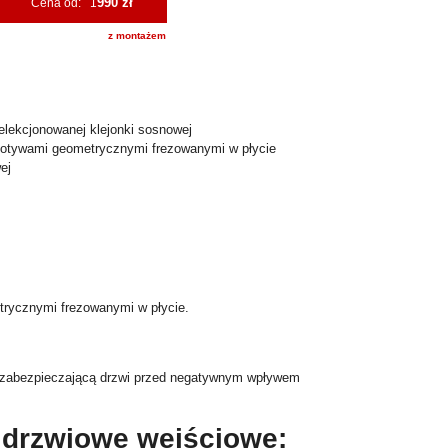
990 zł
Cena od: 1
z montażem
lekcjonowanej klejonki sosnowej
motywami geometrycznymi frezowanymi w płycie
ej
rycznymi frezowanymi w płycie.
m zabezpieczającą drzwi przed negatywnym wpływem
 drzwiowe wejściowe: